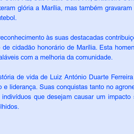
xeram glória a Marília, mas também gravaram 
utebol.
econhecimento às suas destacadas contribuiçõ
lo de cidadão honorário de Marília. Esta ho
aláveis ​​com a melhoria da comunidade.
stória de vida de Luiz António Duarte Ferrei
o e liderança. Suas conquistas tanto no agron
 indivíduos que desejam causar um impacto 
lhidos.